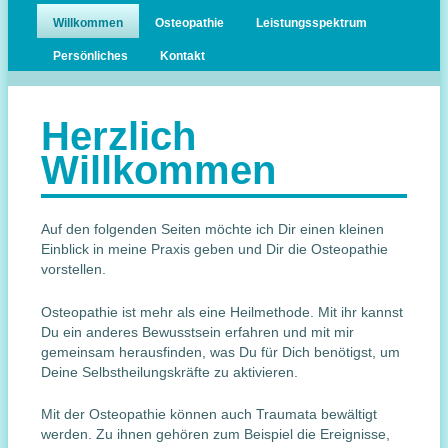
wechseln
Hauptmenü
Willkommen
Osteopathie
Leistungsspektrum
Persönliches
Kontakt
Herzlich
Osteopathie Praxis Alexandra
Willkommen
Wollmann für Eibau Neugersdorf
Ebersbach Löbau Zittau
Auf den folgenden Seiten möchte ich Dir einen kleinen
Einblick in meine Praxis geben und Dir die Osteopathie
vorstellen.
Osteopathie ist mehr als eine Heilmethode. Mit ihr kannst
Du ein anderes Bewusstsein erfahren und mit mir
gemeinsam herausfinden, was Du für Dich benötigst, um
Deine Selbstheilungskräfte zu aktivieren.
Mit der Osteopathie können auch Traumata bewältigt
werden. Zu ihnen gehören zum Beispiel die Ereignisse,